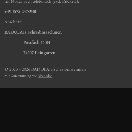
Im Notfall auch telefonisch (evtl. Rückruf):
+49 1575 2378940
Anschrift:
BADULAIs Schreibmaschinen
Postfach 11 04
74207 Leingarten
© 2023 - 2026 BADULAIs Schreibmaschinen
Mit Unterstützung von
Webador