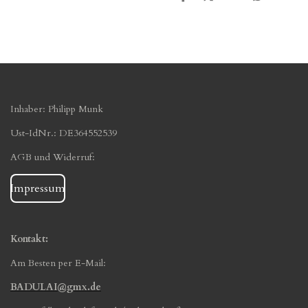
T
T
T
T
e
e
e
e
i
i
i
i
l
l
l
l
e
e
e
e
n
n
n
n
Inhaber: Philipp Munk
Ust-IdNr.: DE364552539
AGB und Widerruf:
Impressum
Kontakt:
Am Besten per E-Mail:
BADULAI@gmx.de