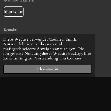
AGB und Widerruf:
Impressum
Kontakt:
Am Besten per E-Mail:
Diese Website verwendet Cookies, um Ihr
Nutzererlebnis zu verbessern und
BADULAI@gmx.de
maßgeschneiderte Anzeigen anzuzeigen. Die
fortgesetzte Nutzung dieser Website bestätigt Ihre
Im Notfall auch telefonisch (evtl. Rückruf):
Zustimmung zur Verwendung von Cookies.
+49 1575 2378940
Ich stimme zu
Anschrift:
BADULAIs Schreibmaschinen
Postfach 11 04
74207 Leingarten