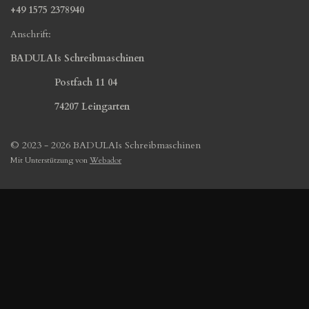
+49 1575 2378940
Anschrift:
BADULAIs Schreibmaschinen
Postfach 11 04
74207 Leingarten
© 2023 - 2026 BADULAIs Schreibmaschinen
Mit Unterstützung von
Webador