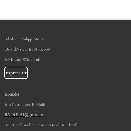
i
i
i
i
l
l
l
l
e
e
e
e
n
n
n
n
Inhaber: Philipp Munk
Ust-IdNr.: DE364552539
AGB und Widerruf:
Impressum
Kontakt:
Am Besten per E-Mail:
BADULAI@gmx.de
Im Notfall auch telefonisch (evtl. Rückruf):