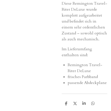
Diese Remington Travel-
Riter DeLuxe wurde
komplett aufgearbeitet
und befindet sich in
einem sehr ordentlichen
Zustand – sowohl optisch
als auch mechanisch.
Im Lieferumfang
enthalten sind:
Remington Travel-
Riter DeLuxe
frisches Farbband
passende Abdeckplane
T
T
T
T
e
e
e
e