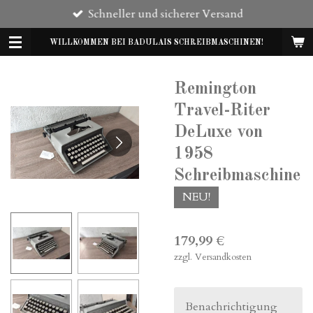
Schneller und sicherer Versand
Zum
Hauptinhalt
WILLKOMMEN BEI BADULAIS SCHREIBMASCHINEN!
springen
Remington
Travel-Riter
DeLuxe von
1958
Schreibmaschine
NEU!
179,99 €
zzgl. Versandkosten
Benachrichtigung