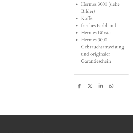
Hermes 3000 (siehe
Bilder)
Koffer
frisches Farbband
Hermes Bürste
Hermes 3000
Gebrauchsanweisung
und originaler
Garantieschein
T
T
T
T
e
e
e
e
i
i
i
i
l
l
l
l
e
e
e
e
n
n
n
n