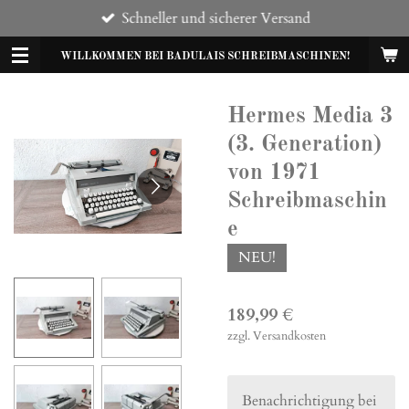
Schneller und sicherer Versand
Zum
Hauptinhalt
WILLKOMMEN BEI BADULAIS SCHREIBMASCHINEN!
springen
Hermes Media 3
(3. Generation)
von 1971
Schreibmaschin
e
NEU!
189,99 €
zzgl. Versandkosten
Benachrichtigung bei