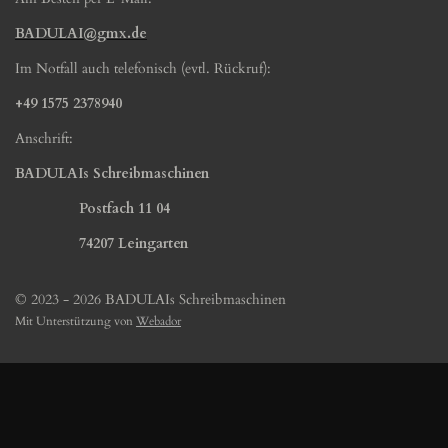
BADULAI@gmx.de
Im Notfall auch telefonisch (evtl. Rückruf):
+49 1575 2378940
Anschrift:
BADULAIs Schreibmaschinen
Postfach 11 04
74207 Leingarten
© 2023 - 2026 BADULAIs Schreibmaschinen
Mit Unterstützung von
Webador