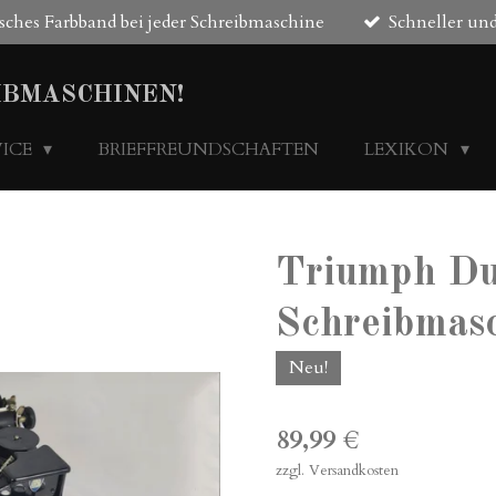
sches Farbband bei jeder Schreibmaschine
Schneller und
IBMASCHINEN!
VICE
BRIEFFREUNDSCHAFTEN
LEXIKON
Triumph Du
Schreibmas
Neu!
89,99 €
zzgl. Versandkosten