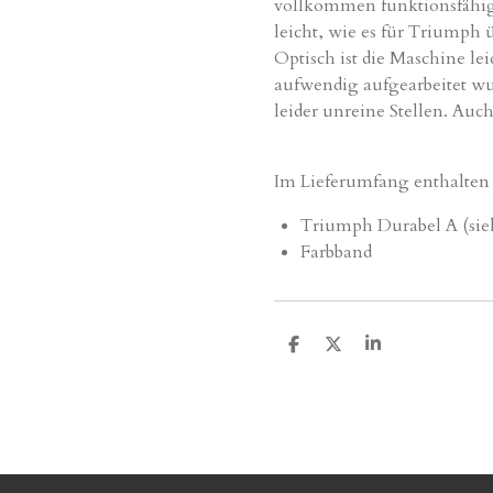
vollkommen
funktionsfähi
leicht, wie es für Triumph ü
Optisch ist die Maschine l
aufwendig aufgearbeitet wu
leider unreine Stellen. Auc
Im Lieferumfang enthalten 
Triumph Durabel A (sieh
Farbband
T
T
T
e
e
e
i
i
i
l
l
l
e
e
e
n
n
n